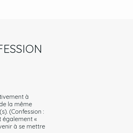
FESSION
ntivement à
r de la même
s). (Confession :
nt également «
venir à se mettre