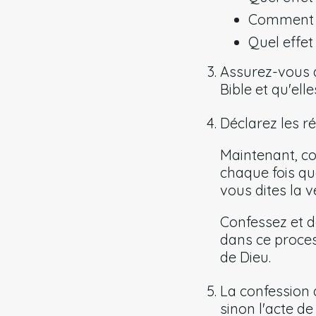
Comment e
Quel effet
Assurez-vous q
Bible et qu'el
Déclarez les r
Maintenant, co
chaque fois que
vous dites la v
Confessez et dé
dans ce process
de Dieu.
La confession 
sinon l'acte d