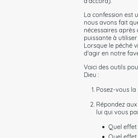
d'accord).
La confession est 
nous avons fait qu
nécessaires après a
puissante à utilise
Lorsque le péché v
d'agir en notre fave
Voici des outils po
Dieu :
Posez-vous la 
Répondez aux q
lui qui vous par
Quel effet
Quel effet 