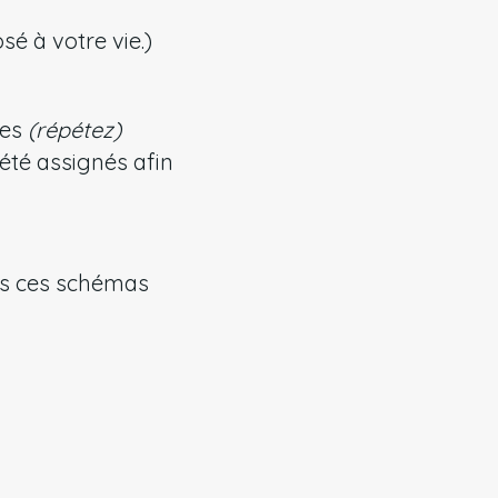
é à votre vie.)
res
(répétez)
été assignés afin
ous ces schémas