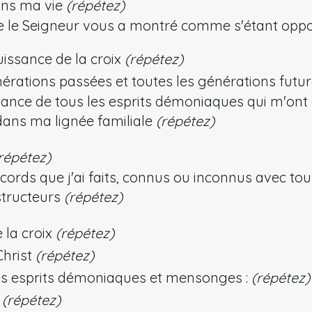
ans ma vie
(répétez)
 le Seigneur vous a montré comme s'étant oppos
uissance de la croix
(répétez)
nérations passées et toutes les générations futu
ssance de tous les esprits démoniaques qui m'ont 
dans ma lignée familiale
(répétez)
répétez)
ccords que j'ai faits, connus ou inconnus avec t
structeurs
(répétez)
 la croix
(répétez)
hrist
(répétez)
 esprits démoniaques et mensonges :
(répétez)
e
(répétez)