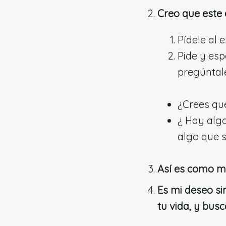
Creo que este 
Pídele al 
Pide y esp
pregúntal
¿Crees que 
¿ Hay alg
algo que s
Así es como m
Es mi deseo si
tu vida, y bus