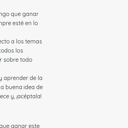
tengo que ganar
re esté en lo
ecto a los temas
todos los
r sobre todo
y aprender de la
una buena idea de
ce y, ¡acéptala!
 que ganar este