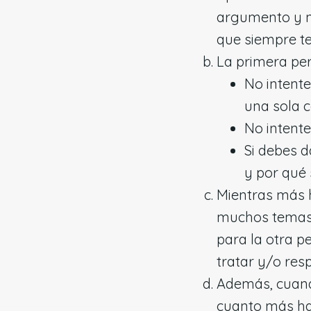
argumento y no
que siempre te
La primera pe
No intent
una sola c
No intente
Si debes d
y por qué
Mientras más 
muchos temas 
para la otra p
tratar y/o res
Además, cuand
cuanto más ha