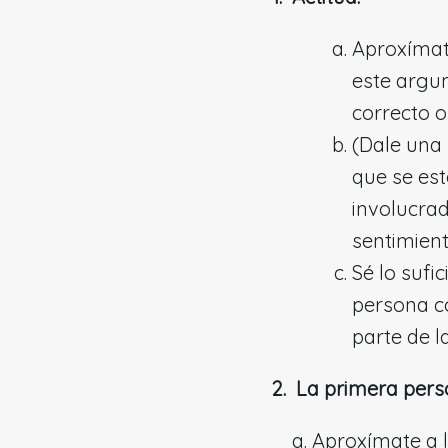
Aproxímat
este argum
correcto o
(Dale una 
que se est
involucrad
sentimient
Sé lo su
persona co
parte de l
2. La primera pers
Aproxímate a 