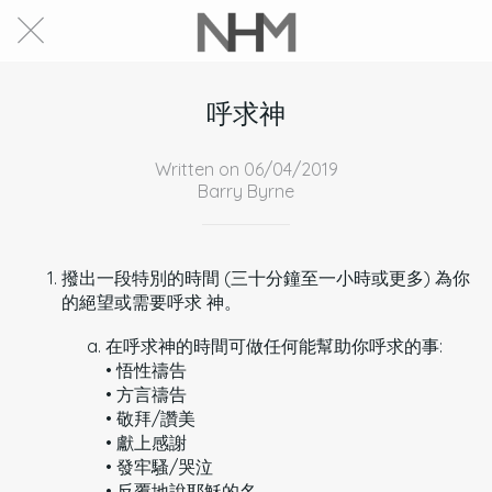
呼求神
Written on 06/04/2019
Barry Byrne
撥出一段特別的時間 (三十分鐘至一小時或更多) 為你
的絕望或需要呼求 神。
在呼求神的時間可做任何能幫助你呼求的事:
• 悟性禱告
• 方言禱告
• 敬拜/讚美
• 獻上感謝
• 發牢騷/哭泣
• 反覆地說耶穌的名