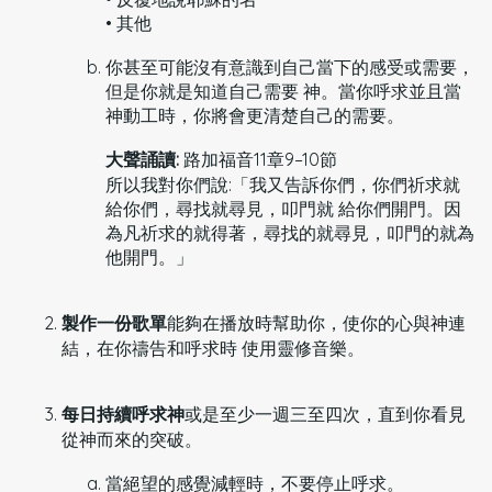
• 其他
你甚至可能沒有意識到自己當下的感受或需要，
但是你就是知道自己需要 神。當你呼求並且當
神動工時，你將會更清楚自己的需要。
大聲誦讀:
路加福音11章9–10節
所以我對你們說:「我又告訴你們，你們祈求就
給你們，尋找就尋見，叩門就 給你們開門。因
為凡祈求的就得著，尋找的就尋見，叩門的就為
他開門。」
製作一份歌單
能夠在播放時幫助你，使你的心與神連
結，在你禱告和呼求時 使用靈修音樂。
每日持續呼求神
或是至少一週三至四次，直到你看見
從神而來的突破。
當絕望的感覺減輕時，不要停止呼求。